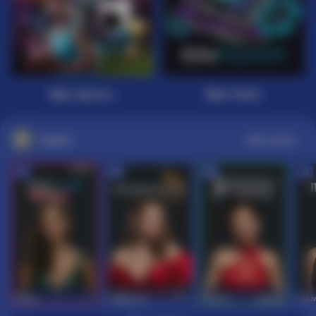
Main Sports+
Main Poker
Casino
Lihat semua
53
201
267
53
IDNLIVE
PragmaticPlay
Evolution
IDNLI