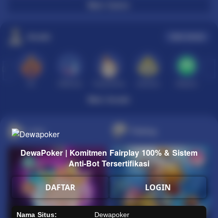
Main Casino
Arcade
Lihat semua
Hot
IDNArcade
PragmaticPlay
Askmeslot
Minigame
Mi
Main Arcade
Lotto
Fishing
DewaPoker | Komitmen Fairplay 100% & Sistem
Anti-Bot Tersertifikasi
DAFTAR
LOGIN
Nama Situs:
Dewapoker