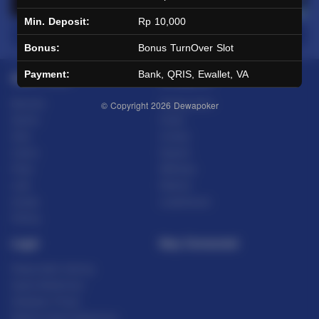
Min. Deposit:
Rp 10,000
Main Lotto
Main Fishing
Bonus:
Bonus TurnOver Slot
Payment:
Bank, QRIS, Ewallet, VA
Quick Links
Dewapoker
Beranda
Tentang Kami
© Copyright 2026
Dewapoker
Sports+
Footer
Slots
Contact
Casino
Deposit
Poker
Withdraw
Lotto
Referral
Arcade
Leaderboard
Fishing
Legal
Stay Connected
Responsible Gaming
Syarat &Ketentuan
Kebijakan Privasi
Referral Syarat &Ketentuan